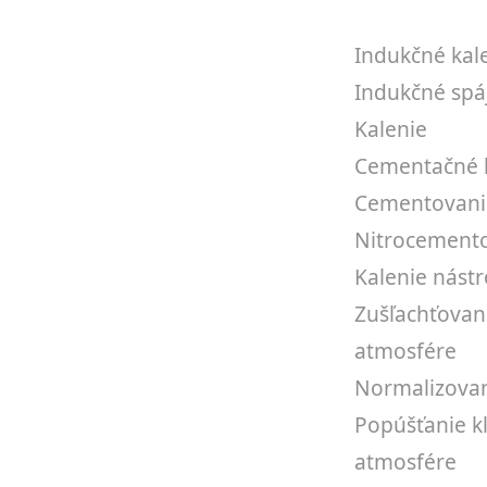
Indukčné kal
Indukčné spá
Kalenie
Cementačné 
Cementovani
Nitrocement
Kalenie nástr
Zušľachťovani
atmosfére
Normalizova
Popúšťanie kl
atmosfére