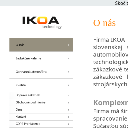
Skoči
O nás
Firma IKOA 
O nás
slovenskej 
automobilov
Indukčné kalenie
technologi
zákazkové t
Ochranná atmosféra
zákazkové 
strojárskych
Kvalita
Doprava zákaziek
Komplexn
Obchodné podmienky
Firma má šir
Cena
spracovanie
Kontakt
GDPR Prehlásenie
Súčasťou sú