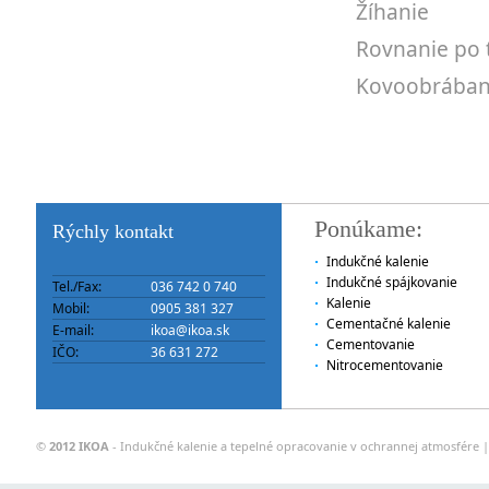
Žíhanie
Rovnanie po 
Kovoobrában
Ponúkame:
Rýchly kontakt
Indukčné kalenie
Indukčné spájkovanie
Tel./Fax:
036 742 0 740
Kalenie
Mobil:
0905 381 327
Cementačné kalenie
E-mail:
ikoa@ikoa.sk
Cementovanie
IČO:
36 631 272
Nitrocementovanie
©
2012 IKOA
- Indukčné kalenie a tepelné opracovanie v ochrannej atmosfére